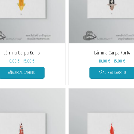
Lámina Carpa Koi 15
Lámina Carpa Koi 14
Rango
Rang
10,00
€
-
15,00
€
10,00
€
-
15,00
€
de
Este
de
AÑADIR AL CARRITO
AÑADIR AL CARRITO
producto
precios:
preci
tiene
desde
desd
múltiples
10,00 €
10,00
variantes.
hasta
hast
Las
15,00 €
15,00
opciones
se
pueden
elegir
en