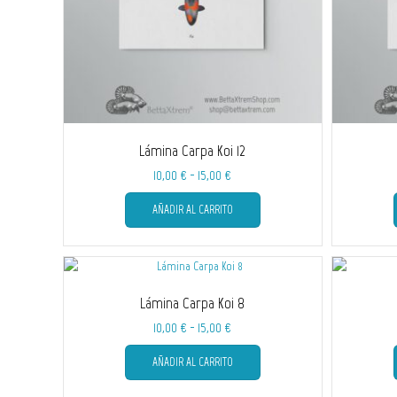
la
página
de
producto
Lámina Carpa Koi 12
Rango
10,00
€
-
15,00
€
de
Este
AÑADIR AL CARRITO
producto
precios:
tiene
desde
múltiples
10,00 €
variantes.
hasta
Las
15,00 €
Lámina Carpa Koi 8
opciones
se
Rango
10,00
€
-
15,00
€
pueden
de
Este
elegir
AÑADIR AL CARRITO
producto
precios:
en
tiene
desde