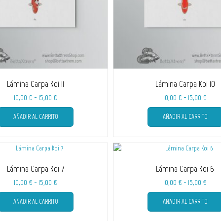
la
página
de
producto
Lámina Carpa Koi 11
Lámina Carpa Koi 10
Rango
Rang
10,00
€
-
15,00
€
10,00
€
-
15,00
€
de
Este
de
AÑADIR AL CARRITO
AÑADIR AL CARRITO
producto
precios:
preci
tiene
desde
desd
múltiples
10,00 €
10,00
variantes.
hasta
hast
Las
15,00 €
15,00
Lámina Carpa Koi 7
Lámina Carpa Koi 6
opciones
se
Rango
Rang
10,00
€
-
15,00
€
10,00
€
-
15,00
€
pueden
de
Este
de
elegir
AÑADIR AL CARRITO
AÑADIR AL CARRITO
producto
precios:
preci
en
tiene
desde
desd