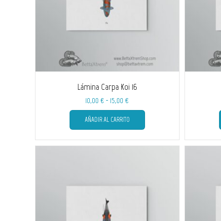
Lámina Carpa Koi 16
Rango
10,00
€
-
15,00
€
de
Este
AÑADIR AL CARRITO
producto
precios:
tiene
desde
múltiples
10,00 €
variantes.
hasta
Las
15,00 €
opciones
se
pueden
elegir
en