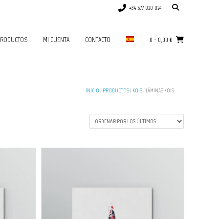
+34 677 820 024
RODUCTOS
MI CUENTA
CONTACTO
0
-
0,00
€
INICIO
/
PRODUCTOS
/
KOIS
/ LÁMINAS KOIS