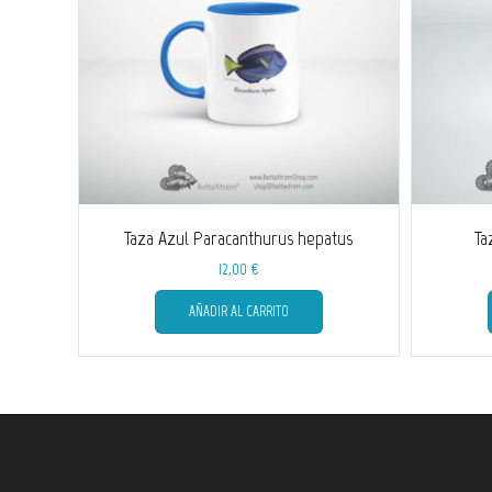
Taza Azul Paracanthurus hepatus
Ta
12,00
€
AÑADIR AL CARRITO