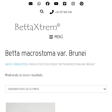
+34 677 820 024
MENÚ
Betta macrostoma var. Brunei
INICIO
/
PRODUCTOS
/ PRODUCTOS ETIQUETADOS “BETTA MACROSTOMA VAR. BRUNEI”
Mostrando el único resultado