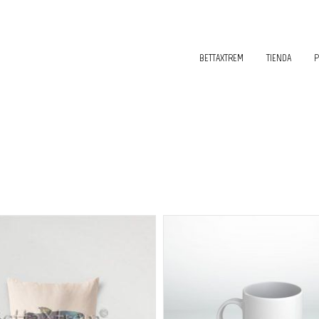
BETTAXTREM
TIENDA
P