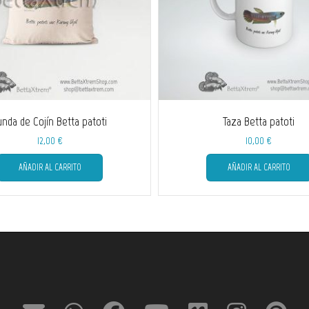
unda de Cojín Betta patoti
Taza Betta patoti
12,00
€
10,00
€
AÑADIR AL CARRITO
AÑADIR AL CARRITO