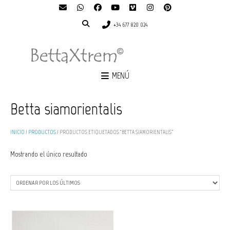
+34 677 820 024
MENÚ
Betta siamorientalis
INICIO
/
PRODUCTOS
/ PRODUCTOS ETIQUETADOS “BETTA SIAMORIENTALIS”
Mostrando el único resultado