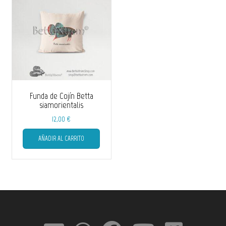
Funda de Cojín Betta
siamorientalis
12,00
€
AÑADIR AL CARRITO