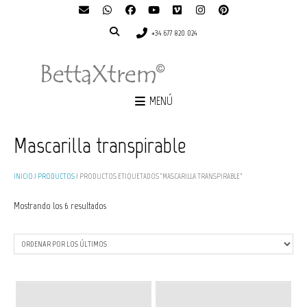
+34 677 820 024
MENÚ
Mascarilla transpirable
INICIO
/
PRODUCTOS
/ PRODUCTOS ETIQUETADOS “MASCARILLA TRANSPIRABLE”
Ordenado
Mostrando los 6 resultados
por
los
últimos