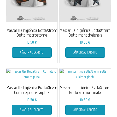
Mascarilla higiénica BettaXtrem
Mascarilla higiénica BettaXtrem
Betta macrostoma
Betta mahachaiensis
10,50
€
10,50
€
AÑADIR AL CARRITO
AÑADIR AL CARRITO
Mascarilla higiénica BettaXtrem
Mascarilla higiénica BettaXtrem
Complejo smaragdina
Betta albimarginata
10,50
€
10,50
€
AÑADIR AL CARRITO
AÑADIR AL CARRITO