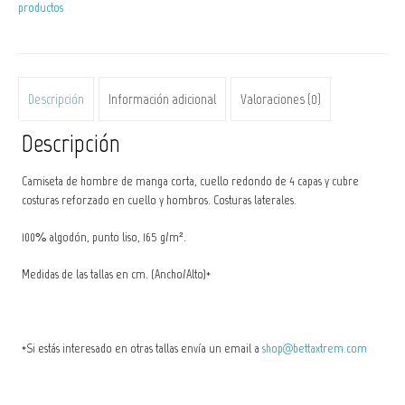
productos
Scleropages
formosus
3
cantidad
Descripción
Información adicional
Valoraciones (0)
Descripción
Camiseta de hombre de manga corta, cuello redondo de 4 capas y cubre
costuras reforzado en cuello y hombros. Costuras laterales.
100% algodón, punto liso, 165 g/m².
Medidas de las tallas en cm. (Ancho/Alto)*
*Si estás interesado en otras tallas envía un email a
shop@bettaxtrem.com