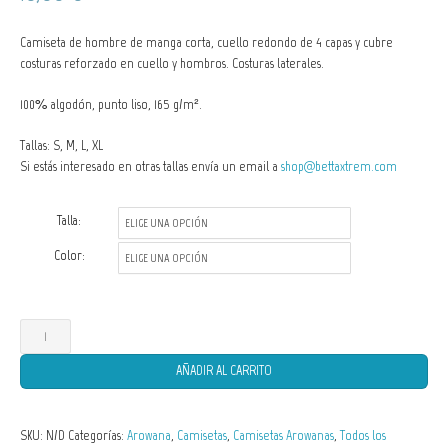
Camiseta de hombre de manga corta, cuello redondo de 4 capas y cubre
costuras reforzado en cuello y hombros. Costuras laterales.
100% algodón, punto liso, 165 g/m².
Tallas: S, M, L, XL
Si estás interesado en otras tallas envía un email a
shop@bettaxtrem.com
Talla:
Color:
Camisetas
de
AÑADIR AL CARRITO
Hombre
Arowana
SKU:
N/D
Categorías:
Arowana
,
Camisetas
,
Camisetas Arowanas
,
Todos los
-