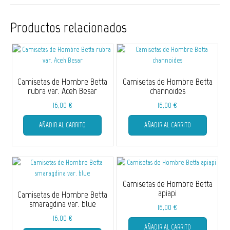
Productos relacionados
Camisetas de Hombre Betta
Camisetas de Hombre Betta
rubra var. Aceh Besar
channoides
16,00
€
16,00
€
Este
Este
AÑADIR AL CARRITO
AÑADIR AL CARRITO
producto
producto
tiene
tiene
múltiples
múltiple
variantes.
variantes
Las
Las
opciones
opciones
Camisetas de Hombre Betta
se
se
apiapi
Camisetas de Hombre Betta
pueden
pueden
smaragdina var. blue
16,00
€
elegir
elegir
16,00
€
Este
en
en
AÑADIR AL CARRITO
Este
producto