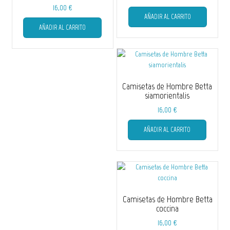
16,00
€
Este
AÑADIR AL CARRITO
Este
producto
AÑADIR AL CARRITO
producto
tiene
tiene
múltiple
múltiples
variantes
variantes.
Las
Las
opciones
opciones
se
Camisetas de Hombre Betta
se
pueden
siamorientalis
pueden
elegir
16,00
€
elegir
en
Este
en
la
AÑADIR AL CARRITO
producto
la
página
tiene
página
de
múltiple
de
producto
variantes
producto
Las
opciones
se
Camisetas de Hombre Betta
pueden
coccina
elegir
16,00
€
en