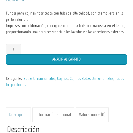
Fundas para cojines, fabricadas con telas de alta calidad, con cremallera en la
parte inferior.
Impresas con sublimación, consiguiendo que la tinta permanezca en el tejido,
proporcionando una gran resistencia a los lavados y a las agresiones externas
Funda
de
Cojín
AÑADIR AL CARRITO
Betta
splendens
crowntail
Categorías:
Bettas Ornamentales
,
Cojines
,
Cojines Bettas Ornamentales
,
Todos
ct
los productos
cantidad
Descripción
Información adicional
Valoraciones (0)
Descripción