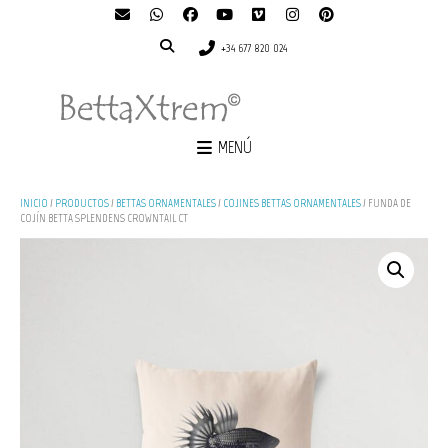
+34 677 820 024
MENÚ
INICIO
/
PRODUCTOS
/
BETTAS ORNAMENTALES
/
COJINES BETTAS ORNAMENTALES
/ FUNDA DE
COJÍN BETTA SPLENDENS CROWNTAIL CT