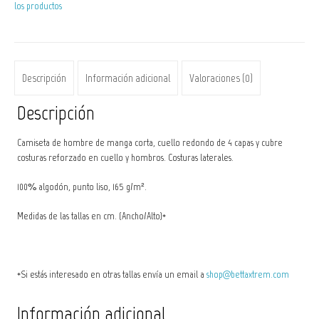
los productos
var.
Karang
Upil
cantidad
Descripción
Información adicional
Valoraciones (0)
Descripción
Camiseta de hombre de manga corta, cuello redondo de 4 capas y cubre
costuras reforzado en cuello y hombros. Costuras laterales.
100% algodón, punto liso, 165 g/m².
Medidas de las tallas en cm. (Ancho/Alto)*
*Si estás interesado en otras tallas envía un email a
shop@bettaxtrem.com
Información adicional