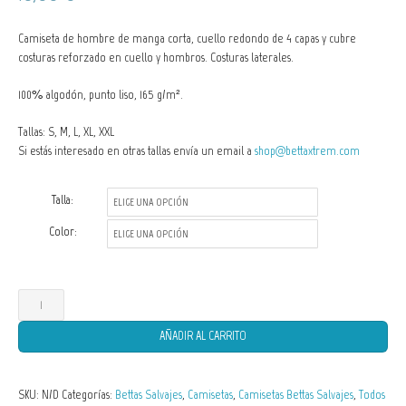
Camiseta de hombre de manga corta, cuello redondo de 4 capas y cubre
costuras reforzado en cuello y hombros. Costuras laterales.
100% algodón, punto liso, 165 g/m².
Tallas: S, M, L, XL, XXL
Si estás interesado en otras tallas envía un email a
shop@bettaxtrem.com
Talla:
Color:
Camisetas
de
AÑADIR AL CARRITO
Hombre
Betta
SKU:
N/D
Categorías:
Bettas Salvajes
,
Camisetas
,
Camisetas Bettas Salvajes
,
Todos
patoti