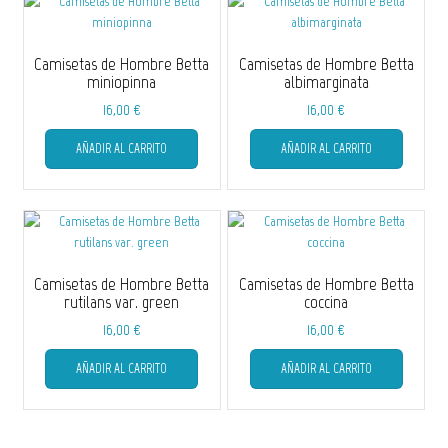
Camisetas de Hombre Betta
Camisetas de Hombre Betta
miniopinna
albimarginata
16,00
€
16,00
€
Este
Este
AÑADIR AL CARRITO
AÑADIR AL CARRITO
producto
producto
tiene
tiene
múltiples
múltiple
variantes.
variantes
Las
Las
opciones
opciones
se
se
Camisetas de Hombre Betta
Camisetas de Hombre Betta
pueden
pueden
rutilans var. green
coccina
elegir
elegir
16,00
€
16,00
€
en
en
Este
Este
la
la
AÑADIR AL CARRITO
AÑADIR AL CARRITO
producto
producto
página
página
tiene
tiene
de
de
múltiples
múltiple
producto
producto
variantes.
variantes