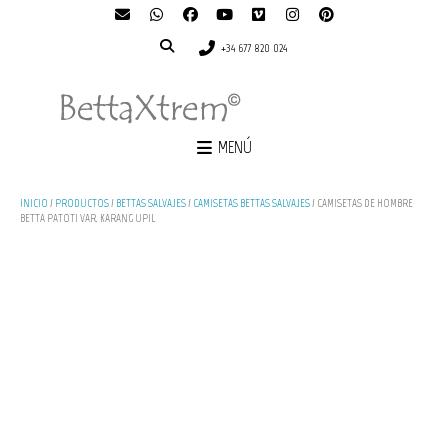
+34 677 820 024
MENÚ
INICIO
/
PRODUCTOS
/
BETTAS SALVAJES
/
CAMISETAS BETTAS SALVAJES
/ CAMISETAS DE HOMBRE
BETTA PATOTI VAR. KARANG UPIL