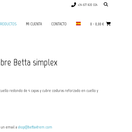
+34 677 820 024
RODUCTOS
MI CUENTA
CONTACTO
0
-
0,00
€
bre Betta simplex
ello redondo de 4 capas y cubre costuras reforzado en cuello y
ía un email a
shop@bettaxtrem.com