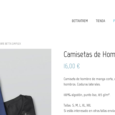
BETTAXTREM
TIENDA
P
BRE BETTA SIMPLEX
Camisetas de Hom
16,00
€
Camiseta de hombre de manga corta, cu
hombros. Costuras laterales.
100% algodón, punto liso, 165 g/m².
Tallas: S, M, L, XL, XXL
Si estás interesado en otras tallas env