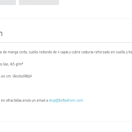
n
 de manga corta, cuello redondo de 4 capas y cubre costuras reforzado en cuello y hom
 liso, 165 g/m².
s en cm. (Ancho/Alto)*
o en otras tallas envía un email a
shop@bettaxtrem.com