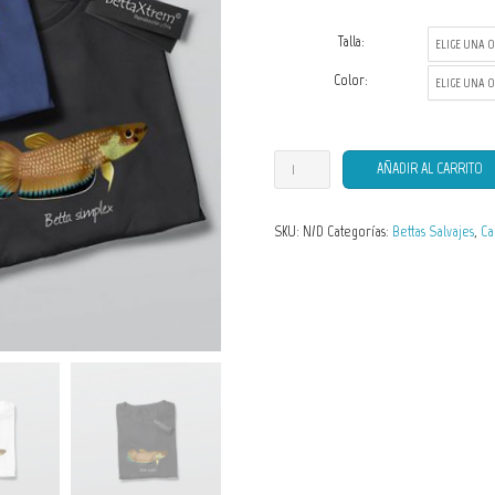
Talla:
Color:
Camisetas
AÑADIR AL CARRITO
de
Hombre
SKU:
N/D
Categorías:
Bettas Salvajes
,
Ca
Betta
simplex
cantidad