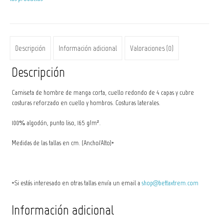
cantidad
Descripción
Información adicional
Valoraciones (0)
Descripción
Camiseta de hombre de manga corta, cuello redondo de 4 capas y cubre
costuras reforzado en cuello y hombros. Costuras laterales.
100% algodón, punto liso, 165 g/m².
Medidas de las tallas en cm. (Ancho/Alto)*
*Si estás interesado en otras tallas envía un email a
shop@bettaxtrem.com
Información adicional