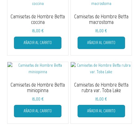
Camisetas de Hombre Betta
Camisetas de Hombre Betta
coccina
macrostoma
16,00
€
16,00
€
Este
Este
AÑADIR AL CARRITO
AÑADIR AL CARRITO
producto
producto
tiene
tiene
múltiples
múltiple
variantes.
variantes
Las
Las
opciones
opciones
se
se
Camisetas de Hombre Betta
Camisetas de Hombre Betta
pueden
pueden
miniopinna
rubra var. Toba Lake
elegir
elegir
16,00
€
16,00
€
en
en
Este
Este
la
la
AÑADIR AL CARRITO
AÑADIR AL CARRITO
producto
producto
página
página
tiene
tiene
de
de
múltiples
múltiple
producto
producto
variantes.
variantes
Las
Las