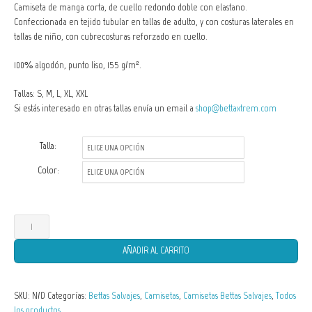
Camiseta de manga corta, de cuello redondo doble con elastano.
Confeccionada en tejido tubular en tallas de adulto, y con costuras laterales en
tallas de niño, con cubrecosturas reforzado en cuello.
100% algodón, punto liso, 155 g/m².
Tallas: S, M, L, XL, XXL
Si estás interesado en otras tallas envía un email a
shop@bettaxtrem.com
Talla:
Color:
Camisetas
de
AÑADIR AL CARRITO
Hombre
Betta
SKU:
N/D
Categorías:
Bettas Salvajes
,
Camisetas
,
Camisetas Bettas Salvajes
,
Todos
stiktos
los productos