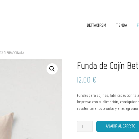
BETTAXTREM
TIENDA
P
TTA ALBIMARGINATA
Funda de Cojín Bet
12,00
€
Fundas para cojines, fabricadas con tela
Impresas con sublimación, consiguiend
resistencia a los lavados y a las agresi
Funda
AÑADIR AL CARRITO
de
Cojín