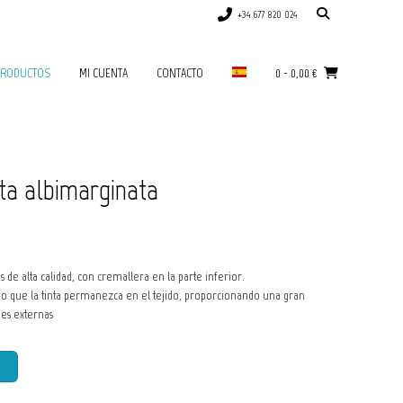
+34 677 820 024
RODUCTOS
MI CUENTA
CONTACTO
0
-
0,00
€
ta albimarginata
s de alta calidad, con cremallera en la parte inferior.
o que la tinta permanezca en el tejido, proporcionando una gran
ones externas