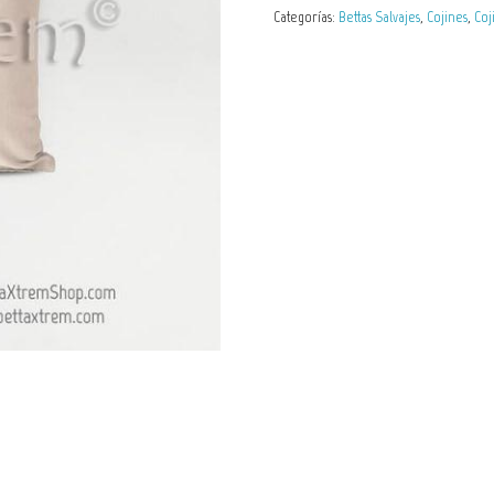
Betta
Categorías:
Bettas Salvajes
,
Cojines
,
Coj
albimarginata
cantidad