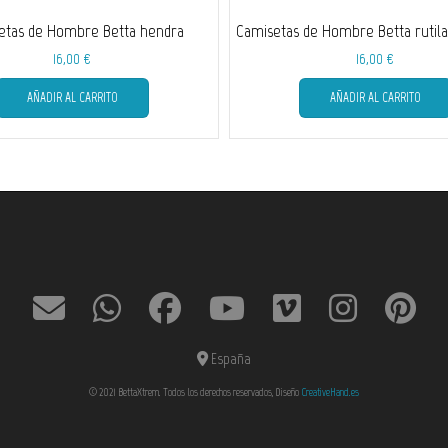
etas de Hombre Betta hendra
Camisetas de Hombre Betta rutila
16,00
€
16,00
€
Este
AÑADIR AL CARRITO
AÑADIR AL CARRITO
producto
tiene
múltiples
variantes.
Las
opciones
se
pueden
elegir
en
la
página
de
España
producto
© 2021 BettaXtrem. Todos los derechos reservados, Diseño
CreativeHand.es