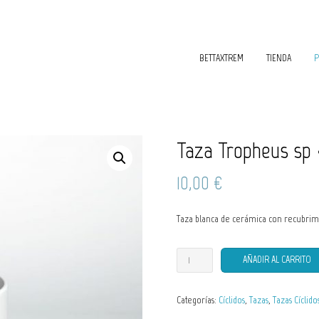
BETTAXTREM
TIENDA
P
Taza Tropheus sp 
10,00
€
Taza blanca de cerámica con recubrimien
Taza
AÑADIR AL CARRITO
Tropheus
sp
"Kiriza"
Categorías:
Cíclidos
,
Tazas
,
Tazas Cíclido
cantidad