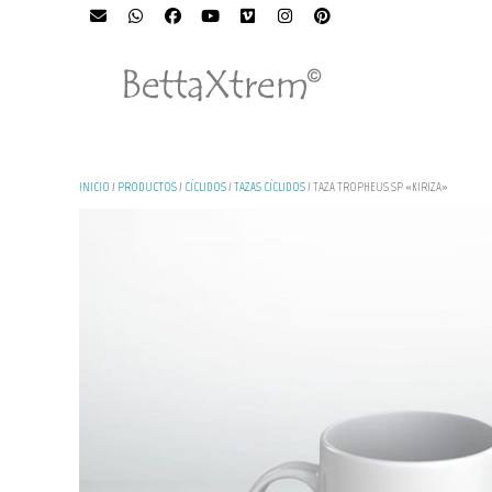
INICIO
/
PRODUCTOS
/
CÍCLIDOS
/
TAZAS CÍCLIDOS
/ TAZA TROPHEUS SP «KIRIZA»