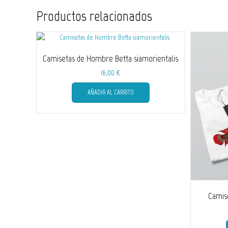
Productos relacionados
Camisetas de Hombre Betta siamorientalis
16,00
€
Este
AÑADIR AL CARRITO
producto
tiene
múltiples
variantes.
Las
opciones
se
pueden
elegir
en
Camis
la
página
de