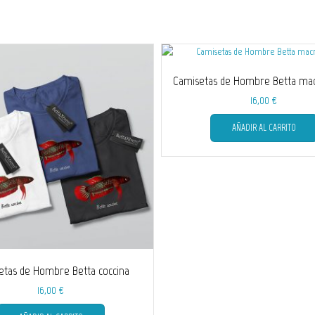
Camisetas de Hombre Betta ma
16,00
€
AÑADIR AL CARRITO
etas de Hombre Betta coccina
16,00
€
Este