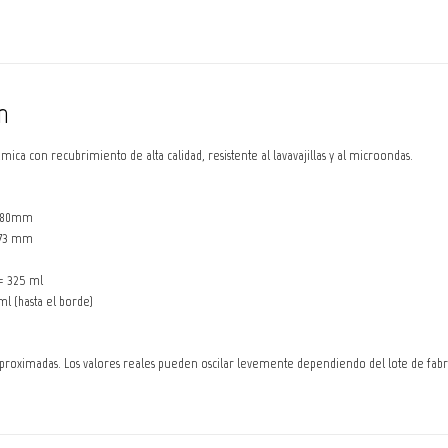
n
mica con recubrimiento de alta calidad, resistente al lavavajillas y al microondas.
80mm
73 mm
 = 325 ml
l (hasta el borde)
aproximadas. Los valores reales pueden oscilar levemente dependiendo del lote de fabr