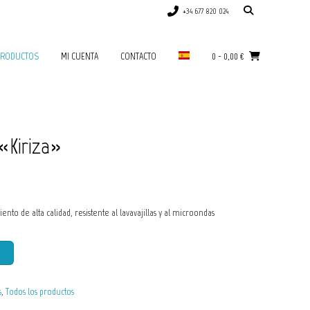
+34 677 820 024
RODUCTOS
MI CUENTA
CONTACTO
0
-
0,00
€
«Kiriza»
to de alta calidad, resistente al lavavajillas y al microondas
s
,
Todos los productos