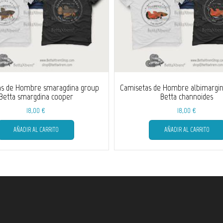
as de Hombre smaragdina group
Camisetas de Hombre albimargin
Betta smargdina cooper
Betta channoides
18,00
€
18,00
€
Este
AÑADIR AL CARRITO
AÑADIR AL CARRITO
producto
tiene
múltiples
variantes.
Las
opciones
se
pueden
elegir