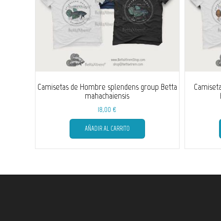
Camisetas de Hombre splendens group Betta
Camiset
mahachaiensis
18,00
€
Este
AÑADIR AL CARRITO
producto
tiene
múltiples
variantes.
Las
opciones
se
pueden
elegir