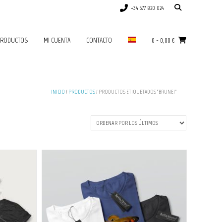
+34 677 820 024
RODUCTOS
MI CUENTA
CONTACTO
0
-
0,00
€
INICIO
/
PRODUCTOS
/ PRODUCTOS ETIQUETADOS “BRUNEI”