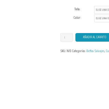
Talla:
Color:
Camisetas
AÑADIR AL CARRITO
de
Hombre
SKU:
N/D
Categorías:
Bettas Salvajes
,
Ca
Betta
macrostoma
var.
Brunei
cantidad