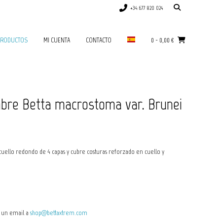
+34 677 820 024
RODUCTOS
MI CUENTA
CONTACTO
0
-
0,00
€
bre Betta macrostoma var. Brunei
ello redondo de 4 capas y cubre costuras reforzado en cuello y
ía un email a
shop@bettaxtrem.com