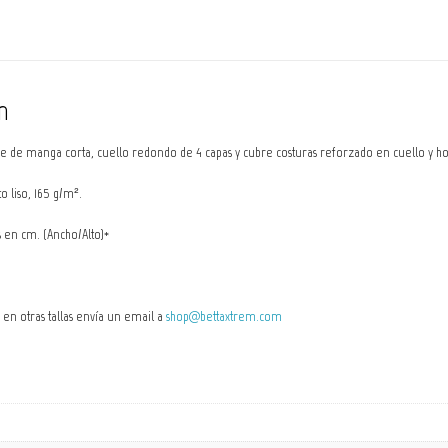
n
 de manga corta, cuello redondo de 4 capas y cubre costuras reforzado en cuello y hom
 liso, 165 g/m².
s en cm. (Ancho/Alto)*
o en otras tallas envía un email a
shop@bettaxtrem.com