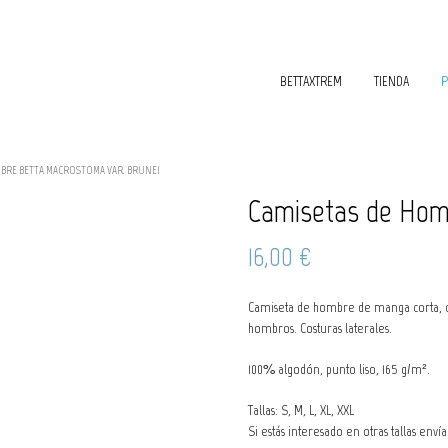
BETTAXTREM
TIENDA
P
MBRE BETTA MACROSTOMA VAR. BRUNEI
Camisetas de Hom
16,00
€
Camiseta de hombre de manga corta, cu
hombros. Costuras laterales.
100% algodón, punto liso, 165 g/m².
Tallas: S, M, L, XL, XXL
Si estás interesado en otras tallas env