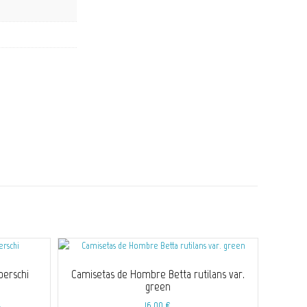
oerschi
Camisetas de Hombre Betta rutilans var.
green
16,00
€