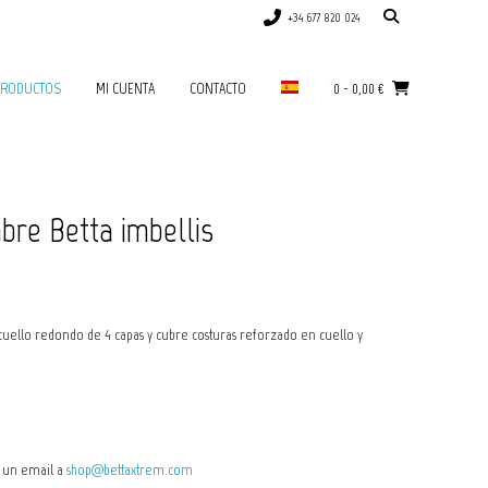
+34 677 820 024
RODUCTOS
MI CUENTA
CONTACTO
0
-
0,00
€
re Betta imbellis
ello redondo de 4 capas y cubre costuras reforzado en cuello y
ía un email a
shop@bettaxtrem.com