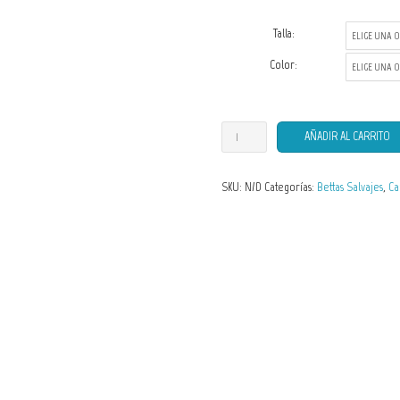
Talla:
Color:
Camisetas
AÑADIR AL CARRITO
de
Hombre
SKU:
N/D
Categorías:
Bettas Salvajes
,
Ca
Betta
imbellis
cantidad