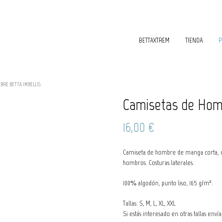
BETTAXTREM
TIENDA
P
BRE BETTA IMBELLIS
Camisetas de Homb
16,00
€
Camiseta de hombre de manga corta, cu
hombros. Costuras laterales.
100% algodón, punto liso, 165 g/m².
Tallas: S, M, L, XL, XXL
Si estás interesado en otras tallas env