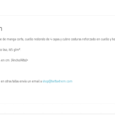
n
 de manga corta, cuello redondo de 4 capas y cubre costuras reforzado en cuello y hom
 liso, 165 g/m².
s en cm. (Ancho/Alto)*
o en otras tallas envía un email a
shop@bettaxtrem.com