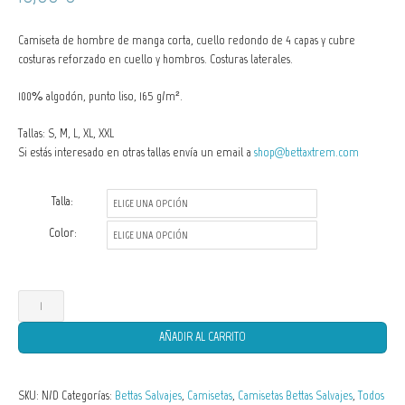
Camiseta de hombre de manga corta, cuello redondo de 4 capas y cubre
costuras reforzado en cuello y hombros. Costuras laterales.
100% algodón, punto liso, 165 g/m².
Tallas: S, M, L, XL, XXL
Si estás interesado en otras tallas envía un email a
shop@bettaxtrem.com
Talla:
Color:
Camisetas
de
AÑADIR AL CARRITO
Hombre
Betta
SKU:
N/D
Categorías:
Bettas Salvajes
,
Camisetas
,
Camisetas Bettas Salvajes
,
Todos
persephone