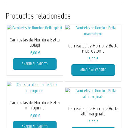
Productos relacionados
Camisetas de Hombre Betta
apiapi
Camisetas de Hombre Betta
macrostoma
16,00
€
Este
16,00
€
AÑADIR AL CARRITO
producto
Este
AÑADIR AL CARRITO
tiene
producto
múltiples
tiene
variantes.
múltiple
Las
variantes
opciones
Las
se
opciones
Camisetas de Hombre Betta
pueden
se
miniopinna
Camisetas de Hombre Betta
elegir
pueden
albimarginata
16,00
€
en
elegir
Este
16,00
€
la
en
AÑADIR AL CARRITO
producto
Este