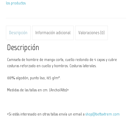
los productos
cantidad
Descripción
Información adicional
Valoraciones (0)
Descripción
Camiseta de hombre de manga corta, cuello redondo de 4 capas y cubre
costuras reforzado en cuello y hombros. Costuras laterales.
100% algodón, punto liso, 165 g/m².
Medidas de las tallas en cm. (Ancho/Alto)*
*Si estás interesado en otras tallas envía un email a
shop@bettaxtrem.com