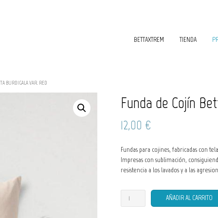
BETTAXTREM
TIENDA
P
TA BURDIGALA VAR. RED
Funda de Cojín Bet
12,00
€
Fundas para cojines, fabricadas con tela
Impresas con sublimación, consiguiend
resistencia a los lavados y a las agresi
Funda
AÑADIR AL CARRITO
de
Cojín