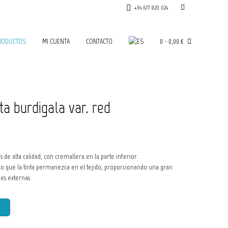
+34 677 820 024
RODUCTOS
MI CUENTA
CONTACTO
0
-
0,00
€
ta burdigala var. red
s de alta calidad, con cremallera en la parte inferior.
o que la tinta permanezca en el tejido, proporcionando una gran
ones externas