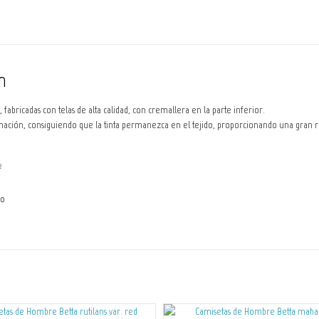
n
 fabricadas con telas de alta calidad, con cremallera en la parte inferior.
ación, consiguiendo que la tinta permanezca en el tejido, proporcionando una gran resi
m
2
do