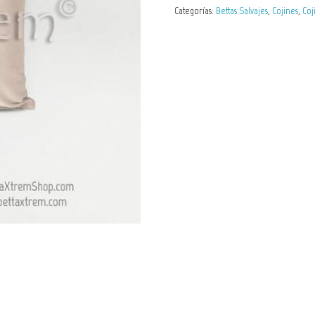
Betta
Categorías:
Bettas Salvajes
,
Cojines
,
Coj
burdigala
var.
red
cantidad