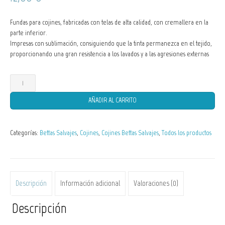
Fundas para cojines, fabricadas con telas de alta calidad, con cremallera en la
parte inferior.
Impresas con sublimación, consiguiendo que la tinta permanezca en el tejido,
proporcionando una gran resistencia a los lavados y a las agresiones externas
Funda
de
Cojín
AÑADIR AL CARRITO
Betta
rubra
var.
Categorías:
Bettas Salvajes
,
Cojines
,
Cojines Bettas Salvajes
,
Todos los productos
Aceh
Besar
cantidad
Descripción
Información adicional
Valoraciones (0)
Descripción