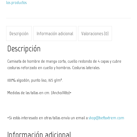
los productos
cantidad
Descripción
Información adicional
Valoraciones (0)
Descripción
Camiseta de hombre de manga corta, cuello redondo de 4 capas y cubre
costuras reforzado en cuello y hombros. Costuras laterales.
100% algodón, punto liso, 165 g/m².
Medidas de las tallas en cm. (Ancho/Alto)*
*Si estás interesado en otras tallas envía un email a
shop@bettaxtrem.com
Información adicional