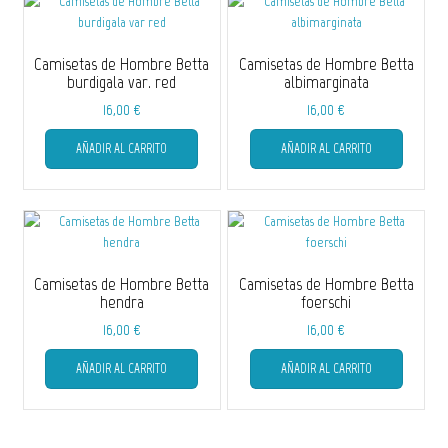
Camisetas de Hombre Betta
Camisetas de Hombre Betta
burdigala var. red
albimarginata
16,00
€
16,00
€
Este
Este
AÑADIR AL CARRITO
AÑADIR AL CARRITO
producto
producto
tiene
tiene
múltiples
múltiple
variantes.
variantes
Las
Las
opciones
opciones
se
se
Camisetas de Hombre Betta
Camisetas de Hombre Betta
pueden
pueden
hendra
foerschi
elegir
elegir
16,00
€
16,00
€
en
en
Este
Este
la
la
AÑADIR AL CARRITO
AÑADIR AL CARRITO
producto
producto
página
página
tiene
tiene
de
de
múltiples
múltiple
producto
producto
variantes.
variantes