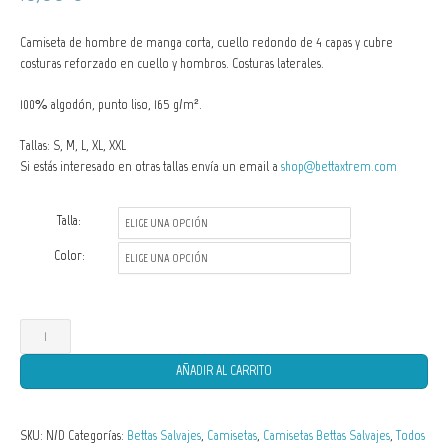
Camiseta de hombre de manga corta, cuello redondo de 4 capas y cubre
costuras reforzado en cuello y hombros. Costuras laterales.
100% algodón, punto liso, 165 g/m².
Tallas: S, M, L, XL, XXL
Si estás interesado en otras tallas envía un email a
shop@bettaxtrem.com
Talla:
Color:
Camisetas
de
AÑADIR AL CARRITO
Hombre
Betta
SKU:
N/D
Categorías:
Bettas Salvajes
,
Camisetas
,
Camisetas Bettas Salvajes
,
Todos
burdigala