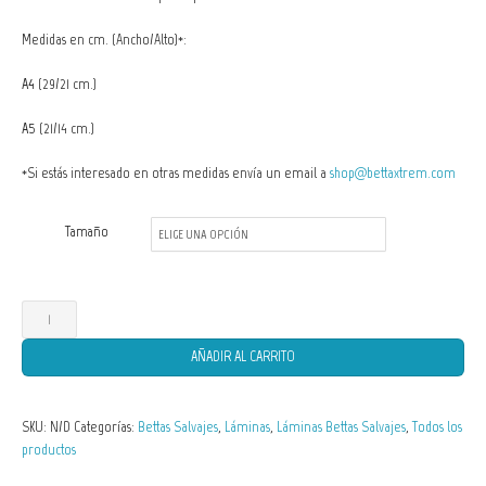
precios:
Medidas en cm. (Ancho/Alto)*:
desde
A4
(29/21 cm.)
10,00 €
A5
(21/14 cm.)
hasta
*Si estás interesado en otras medidas envía un email a
shop@bettaxtrem.com
15,00 €
Tamaño
Lámina
Betta
AÑADIR AL CARRITO
channoides
cantidad
SKU:
N/D
Categorías:
Bettas Salvajes
,
Láminas
,
Láminas Bettas Salvajes
,
Todos los
productos