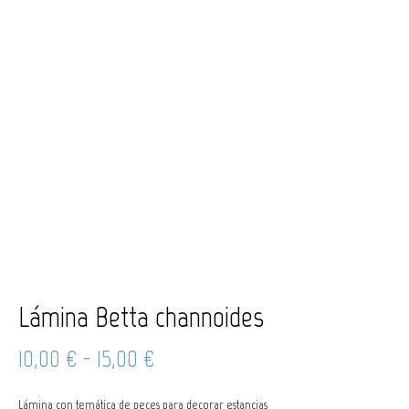
Lámina Betta channoides
Rango
10,00
€
-
15,00
€
de
Lámina con temática de peces para decorar estancias