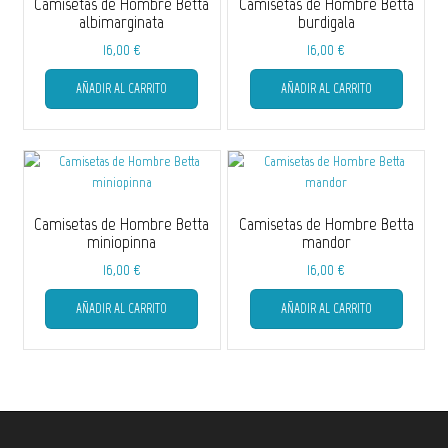
Camisetas de Hombre Betta
Camisetas de Hombre Betta
albimarginata
burdigala
16,00
€
16,00
€
Este
Este
AÑADIR AL CARRITO
AÑADIR AL CARRITO
producto
producto
tiene
tiene
múltiples
múltiple
variantes.
variantes
Las
Las
opciones
opciones
se
se
Camisetas de Hombre Betta
Camisetas de Hombre Betta
pueden
pueden
miniopinna
mandor
elegir
elegir
16,00
€
16,00
€
en
en
Este
Este
la
la
AÑADIR AL CARRITO
AÑADIR AL CARRITO
producto
producto
página
página
tiene
tiene
de
de
múltiples
múltiple
producto
producto
variantes.
variantes
Las
Las
opciones
opciones
se
se