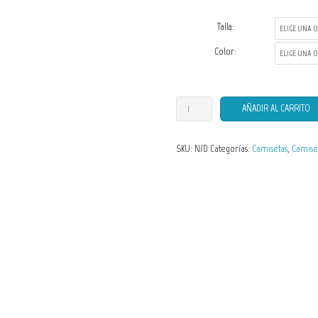
Talla:
Color:
Camisetas
AÑADIR AL CARRITO
de
Hombre
SKU:
N/D
Categorías:
Camisetas
,
Camiset
Carpa
Koi
6
cantidad