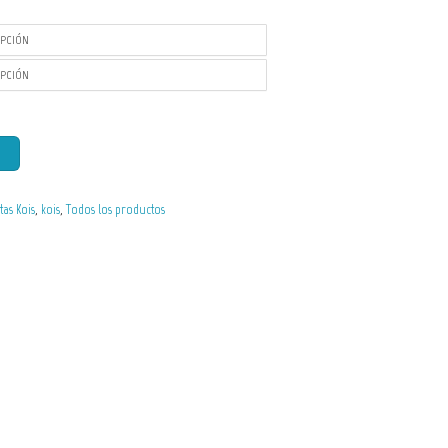
as Kois
,
kois
,
Todos los productos