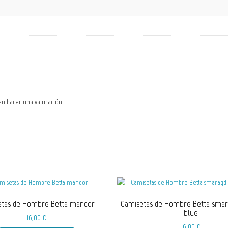
en hacer una valoración.
etas de Hombre Betta mandor
Camisetas de Hombre Betta smara
blue
16,00
€
16,00
€