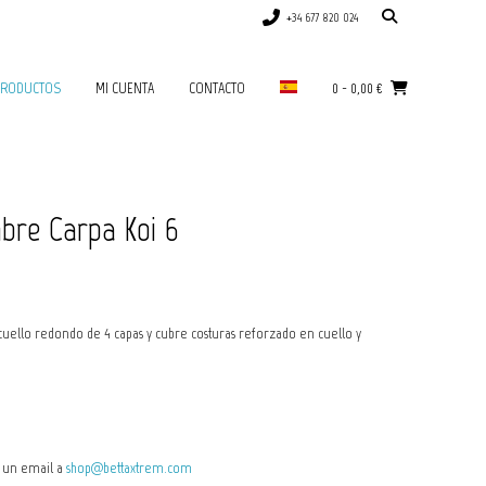
+34 677 820 024
RODUCTOS
MI CUENTA
CONTACTO
0
-
0,00
€
bre Carpa Koi 6
ello redondo de 4 capas y cubre costuras reforzado en cuello y
ía un email a
shop@bettaxtrem.com