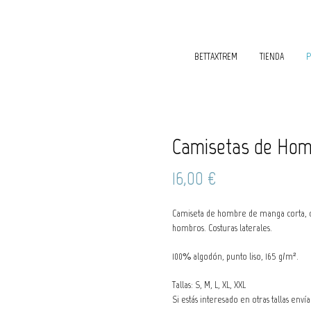
BETTAXTREM
TIENDA
P
Camisetas de Hom
16,00
€
Camiseta de hombre de manga corta, cu
hombros. Costuras laterales.
100% algodón, punto liso, 165 g/m².
Tallas: S, M, L, XL, XXL
Si estás interesado en otras tallas env