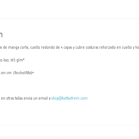
n
 de manga corta, cuello redondo de 4 capas y cubre costuras reforzado en cuello y hom
 liso, 165 g/m².
s en cm. (Ancho/Alto)*
o en otras tallas envía un email a
shop@bettaxtrem.com