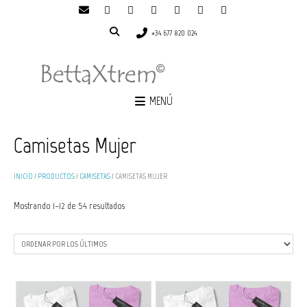
+34 677 820 024
MENÚ
Camisetas Mujer
INICIO
/
PRODUCTOS
/
CAMISETAS
/ CAMISETAS MUJER
Ordenado
Mostrando 1–12 de 54 resultados
por
los
últimos