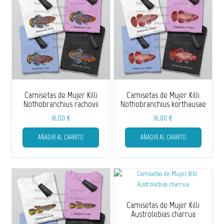
Camisetas de Mujer Killi
Camisetas de Mujer Killi
Nothobranchius rachovii
Nothobranchius korthausae
16,00
€
16,00
€
Este
Este
AÑADIR AL CARRITO
AÑADIR AL CARRITO
producto
producto
tiene
tiene
múltiples
múltiple
variantes.
variantes
Las
Las
opciones
opciones
se
se
Camisetas de Mujer Killi
pueden
pueden
Austrolebias charrua
elegir
elegir