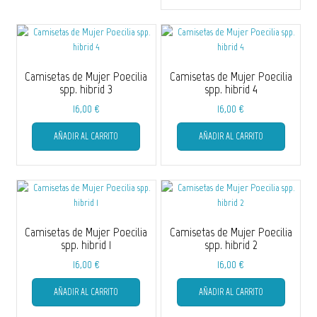
de
múltiple
producto
variantes
Las
opciones
se
Camisetas de Mujer Poecilia
Camisetas de Mujer Poecilia
pueden
spp. hibrid 3
spp. hibrid 4
elegir
16,00
€
16,00
€
en
Este
Este
la
AÑADIR AL CARRITO
AÑADIR AL CARRITO
producto
producto
página
tiene
tiene
de
múltiples
múltiple
producto
variantes.
variantes
Las
Las
opciones
opciones
se
se
Camisetas de Mujer Poecilia
Camisetas de Mujer Poecilia
pueden
pueden
spp. hibrid 1
spp. hibrid 2
elegir
elegir
16,00
€
16,00
€
en
en
Este
Este
la
la
AÑADIR AL CARRITO
AÑADIR AL CARRITO
producto
producto
página
página
tiene
tiene
de
de