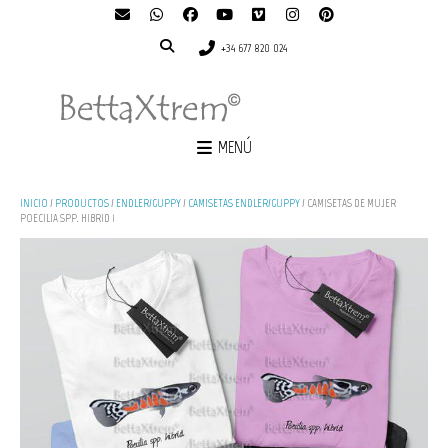
+34 677 820 024
MENÚ
INICIO
/
PRODUCTOS
/
ENDLER/GUPPY
/
CAMISETAS ENDLER/GUPPY
/ CAMISETAS DE MUJER
POECILIA SPP. HIBRID 1