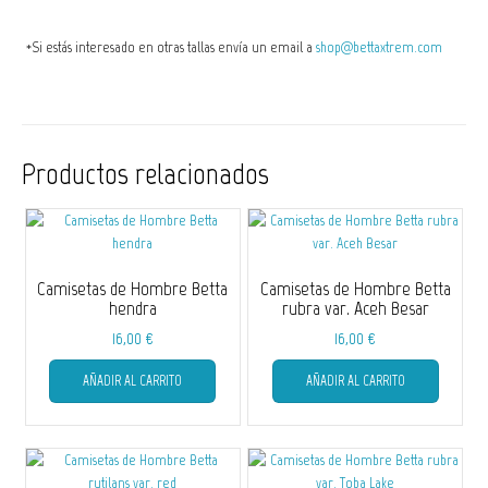
*Si estás interesado en otras tallas envía un email a
shop@bettaxtrem.com
Productos relacionados
Camisetas de Hombre Betta
Camisetas de Hombre Betta
hendra
rubra var. Aceh Besar
16,00
€
16,00
€
Este
Este
AÑADIR AL CARRITO
AÑADIR AL CARRITO
producto
producto
tiene
tiene
múltiples
múltiple
variantes.
variantes
Las
Las