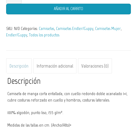
de
AÑADIR AL CARRITO
Mujer
Poecilia
SKU:
N/D
Categorías:
Camisetas
,
Camisetas Endler/Guppy
,
Camisetas Mujer
,
spp.
Endler/Guppy
,
Todos los productos
hibrid
1
cantidad
Descripción
Información adicional
Valoraciones (0)
Descripción
Camiseta de manga corta entallada, con cuello redondo doble acanalado 1×1,
cubre costuras reforzado en cuello y hombros, costuras laterales.
100% algodón, punto liso, 155 g/m².
Medidas de las tallas en cm. (Ancho/Alto)*