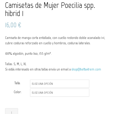
Camisetas de Mujer Poecilia spp.
hibrid 1
16,00
€
Camiseta de manga corta entallada, con cuello redondo doble acanalado 1×1,
cubre costuras reforzado en cuello y hombros, costuras laterales.
100% algodón, punto liso, 155 g/m².
Tallas: S, M, L, XL
Si estás interesado en otras tallas envía un email a
shop@bettaxtrem.com
Talla:
Color:
Camisetas