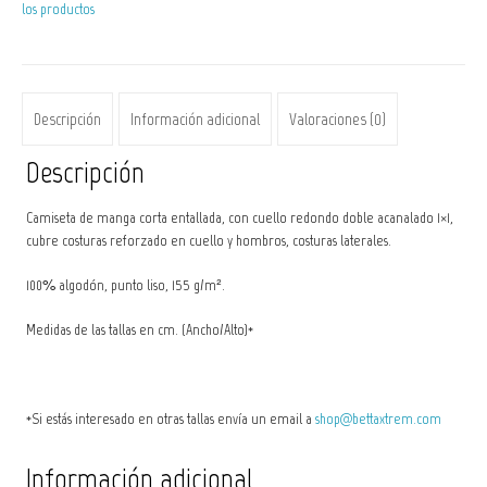
los productos
1
cantidad
Descripción
Información adicional
Valoraciones (0)
Descripción
Camiseta de manga corta entallada, con cuello redondo doble acanalado 1×1,
cubre costuras reforzado en cuello y hombros, costuras laterales.
100% algodón, punto liso, 155 g/m².
Medidas de las tallas en cm. (Ancho/Alto)*
*Si estás interesado en otras tallas envía un email a
shop@bettaxtrem.com
Información adicional