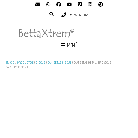
+34 677 820 024
MENÚ
INICIO
/
PRODUCTOS
/
DISCUS
/
CAMISETAS DISCUS
/ CAMISETAS DE MUJER DISCUS
SYMPHYSODON 1