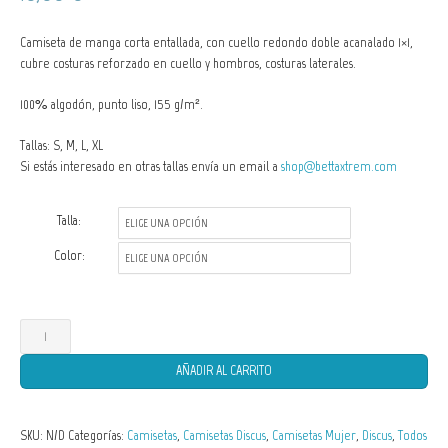
Camiseta de manga corta entallada, con cuello redondo doble acanalado 1×1,
cubre costuras reforzado en cuello y hombros, costuras laterales.
100% algodón, punto liso, 155 g/m².
Tallas: S, M, L, XL
Si estás interesado en otras tallas envía un email a
shop@bettaxtrem.com
Talla:
Color:
Camisetas
de
AÑADIR AL CARRITO
Mujer
Discus
SKU:
N/D
Categorías:
Camisetas
,
Camisetas Discus
,
Camisetas Mujer
,
Discus
,
Todos
Symphysodon