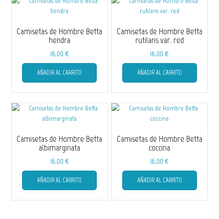
Camisetas de Hombre Betta
Camisetas de Hombre Betta
hendra
rutilans var. red
16,00
€
16,00
€
Este
Este
AÑADIR AL CARRITO
AÑADIR AL CARRITO
producto
producto
tiene
tiene
múltiples
múltiple
variantes.
variantes
Las
Las
opciones
opciones
se
se
Camisetas de Hombre Betta
Camisetas de Hombre Betta
pueden
pueden
albimarginata
coccina
elegir
elegir
16,00
€
16,00
€
en
en
Este
Este
la
la
AÑADIR AL CARRITO
AÑADIR AL CARRITO
producto
producto
página
página
tiene
tiene
de
de
múltiples
múltiple
producto
producto
variantes.
variantes