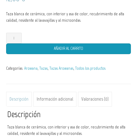
Taza blanca de cerámica, con interior y asa de color, recubrimiento de alta
calidad, resistente al lavavajillas y al microondas.
Taza
Granate
Arowana
AÑADIR AL CARRITO
-
Scleropages
formosus
Categorías:
Arowana
,
Tazas
,
Tazas Arowanas
,
Todos los productos
3
cantidad
Descripción
Información adicional
Valoraciones (0)
Descripción
Taza blanca de cerámica, con interior y asa de color, recubrimiento de alta
calidad, resistente al lavavajillas y al microondas.