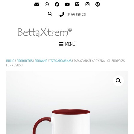
+34 677 820 024
MENÚ
INICIO
/
PRODUCTOS
/
AROWANA
/
TAZAS AROWANAS
/ TAZA GRANATE AROWANA – SCLEROPAGES
FORMOSUS 3