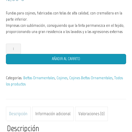
Fundas para cojines, fabricadas con telas de alta calidad, con cremallera en la
parte inferior.
Impresas con sublimación, consiguiendo que la tinta permanezca en el tejido,
proporcionando una gran resistencia a los lavados y a las agresiones externas
Funda
de
Cojín
AÑADIR AL CARRITO
Betta
splendens
big
Categorías:
Bettas Ornamentales
,
Cojines
,
Cojines Bettas Ornamentales
,
Todos
ears
los productos
dumbo
cantidad
Descripción
Información adicional
Valoraciones (0)
Descripción