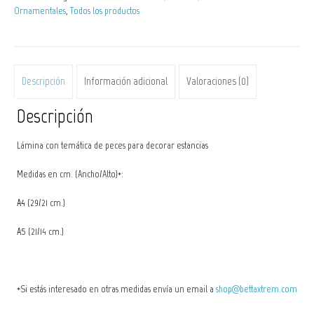
Ornamentales
,
Todos los productos
cantidad
Descripción
Información adicional
Valoraciones (0)
Descripción
Lámina con temática de peces para decorar estancias
Medidas en cm. (Ancho/Alto)*:
A4
(29/21 cm.)
A5
(21/14 cm.)
*Si estás interesado en otras medidas envía un email a
shop@bettaxtrem.com