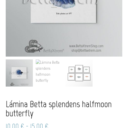
Lámina Betta splendens halfmoon
butterfly
Rango
10,00
€
-
15,00
€