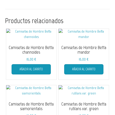
Productos relacionados
Camisetas de Hombre Betta
Camisetas de Hombre Betta
channoides
mandor
16,00
€
16,00
€
Este
Este
AÑADIR AL CARRITO
AÑADIR AL CARRITO
producto
producto
tiene
tiene
múltiples
múltiple
variantes.
variantes
Las
Las
opciones
opciones
se
se
Camisetas de Hombre Betta
Camisetas de Hombre Betta
pueden
pueden
siamorientalis
rutilans var. green
elegir
elegir