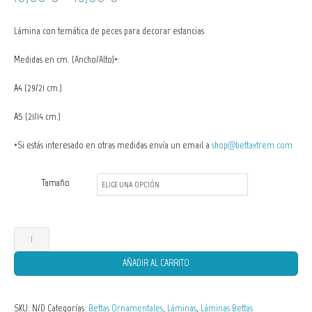
de
Lámina con temática de peces para decorar estancias
precios:
Medidas en cm. (Ancho/Alto)*:
desde
A4
(29/21 cm.)
10,00 €
A5
(21/14 cm.)
hasta
*Si estás interesado en otras medidas envía un email a
shop@bettaxtrem.com
15,00 €
Tamaño
Lámina
Betta
AÑADIR AL CARRITO
splendens
halfmoon
SKU:
N/D
Categorías:
Bettas Ornamentales
,
Láminas
,
Láminas Bettas
butterfly