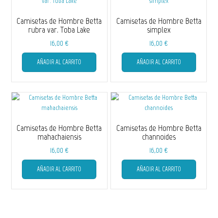
Camisetas de Hombre Betta
Camisetas de Hombre Betta
rubra var. Toba Lake
simplex
16,00
€
16,00
€
Este
Este
AÑADIR AL CARRITO
AÑADIR AL CARRITO
producto
producto
tiene
tiene
múltiples
múltiple
variantes.
variantes
Las
Las
opciones
opciones
se
se
Camisetas de Hombre Betta
Camisetas de Hombre Betta
pueden
pueden
mahachaiensis
channoides
elegir
elegir
16,00
€
16,00
€
en
en
Este
Este
la
la
AÑADIR AL CARRITO
AÑADIR AL CARRITO
producto
producto
página
página
tiene
tiene
de
de
múltiples
múltiple
producto
producto
variantes.
variantes
Las
Las