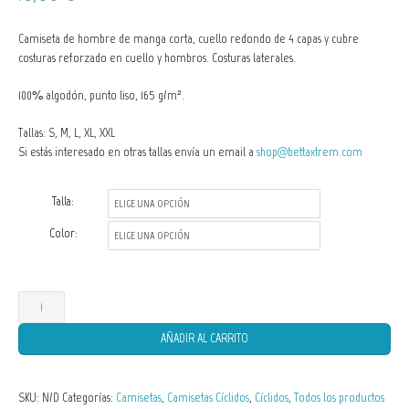
Camiseta de hombre de manga corta, cuello redondo de 4 capas y cubre
costuras reforzado en cuello y hombros. Costuras laterales.
100% algodón, punto liso, 165 g/m².
Tallas: S, M, L, XL, XXL
Si estás interesado en otras tallas envía un email a
shop@bettaxtrem.com
Talla:
Color:
Camisetas
de
AÑADIR AL CARRITO
Hombre
Astronotus
SKU:
N/D
Categorías:
Camisetas
,
Camisetas Cíclidos
,
Cíclidos
,
Todos los productos
ocellatus