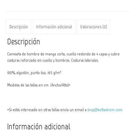
cantidad
Descripción
Información adicional
Valoraciones (0)
Descripción
Camiseta de hombre de manga corta, cuello redondo de 4 capas y cubre
costuras reforzado en cuello y hombros. Costuras laterales.
100% algodón, punto liso, 165 g/m².
Medidas de las tallas en cm. (Ancho/Alto)*
*Si estás interesado en otras tallas envía un email a
shop@bettaxtrem.com
Información adicional