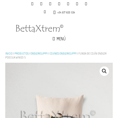
+34 677 820 024
MENÚ
INICIO
/
PRODUCTOS
/
ENDLER/GUPPY
/
COJINES ENDLER/GUPPY
/ FUNDA DE COJÍN ENDLER
POECILIA WINGEI 5