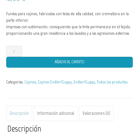
Fundas para cojines, fabricadas con telas de alta calidad, con cremallera en la
parte inferior.
Impresas con sublimación, consiguiendo que la tinta permanezca en el tejido,
proporcionando una gran resistencia a los lavados y a las agresiones externas
Funda
de
Cojín
AÑADIR AL CARRITO
Endler
Poecilia
wingei
Categorías:
Cojines
,
Cojines Endler/Guppy
,
Endler/Guppy
,
Todos los productos
5
cantidad
Descripción
Información adicional
Valoraciones (0)
Descripción