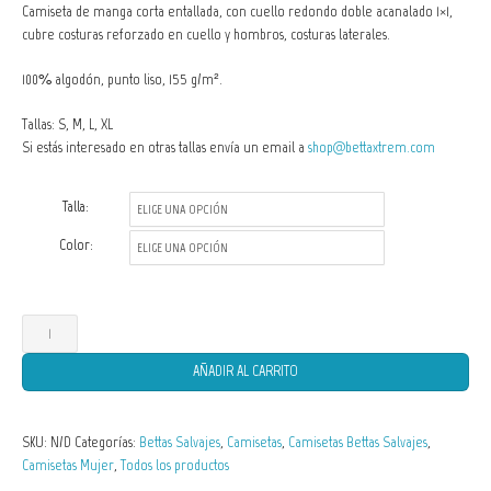
Camiseta de manga corta entallada, con cuello redondo doble acanalado 1×1,
cubre costuras reforzado en cuello y hombros, costuras laterales
.
100% algodón, punto liso, 155 g/m².
Tallas: S, M, L, XL
Si estás interesado en otras tallas envía un email a
shop@bettaxtrem.com
Talla:
Color:
Camisetas
de
AÑADIR AL CARRITO
Mujer
Betta
SKU:
N/D
Categorías:
Bettas Salvajes
,
Camisetas
,
Camisetas Bettas Salvajes
,
foerschi
Camisetas Mujer
,
Todos los productos
cantidad