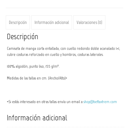
Descripción
Información adicional
Valoraciones (0)
Descripción
Camiseta de manga corta entallada, con cuello redondo doble acanalado 1×1,
cubre costuras reforzado en cuello y hombros, costuras laterales.
100% algodón, punto liso, 155 g/m².
Medidas de las tallas en cm. (Ancho/Alto)*
*Si estás interesado en otras tallas envía un email a
shop@bettaxtrem.com
Información adicional