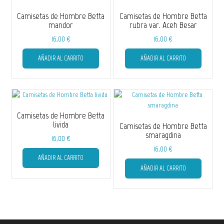
Camisetas de Hombre Betta
Camisetas de Hombre Betta
mandor
rubra var. Aceh Besar
16,00
€
16,00
€
Este
Este
AÑADIR AL CARRITO
AÑADIR AL CARRITO
producto
producto
tiene
tiene
múltiples
múltiple
variantes.
variantes
Las
Las
opciones
opciones
Camisetas de Hombre Betta
se
se
livida
Camisetas de Hombre Betta
pueden
pueden
smaragdina
16,00
€
elegir
elegir
Este
16,00
€
en
en
AÑADIR AL CARRITO
producto
Este
la
la
AÑADIR AL CARRITO
tiene
producto
página
página
múltiples
tiene
de
de
variantes.
múltiple
producto
producto
Las
variantes
opciones
Las
se
opciones