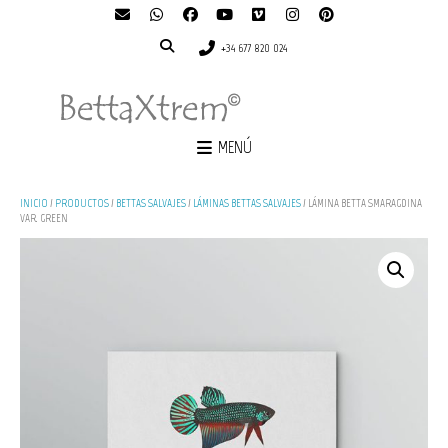
+34 677 820 024
MENÚ
INICIO
/
PRODUCTOS
/
BETTAS SALVAJES
/
LÁMINAS BETTAS SALVAJES
/ LÁMINA BETTA SMARAGDINA
VAR. GREEN