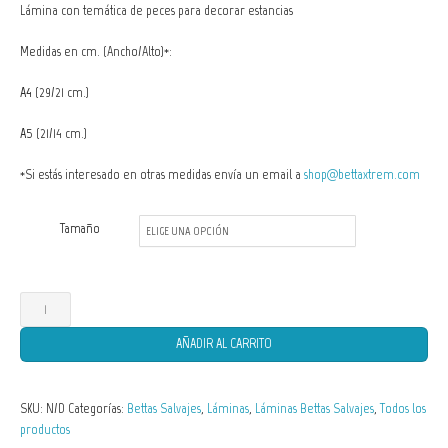
Lámina con temática de peces para decorar estancias
precios:
Medidas en cm. (Ancho/Alto)*:
desde
A4
(29/21 cm.)
10,00 €
A5
(21/14 cm.)
hasta
*Si estás interesado en otras medidas envía un email a
shop@bettaxtrem.com
15,00 €
Tamaño
Lámina
Betta
AÑADIR AL CARRITO
smaragdina
var.
SKU:
N/D
Categorías:
Bettas Salvajes
,
Láminas
,
Láminas Bettas Salvajes
,
Todos los
green
productos
cantidad