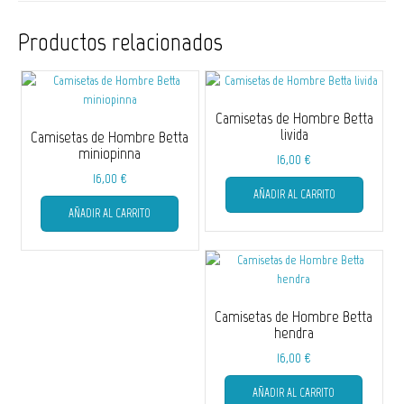
Productos relacionados
Camisetas de Hombre Betta
livida
Camisetas de Hombre Betta
miniopinna
16,00
€
16,00
€
Este
AÑADIR AL CARRITO
Este
producto
AÑADIR AL CARRITO
producto
tiene
tiene
múltiple
múltiples
variantes
variantes.
Las
Las
opciones
opciones
se
Camisetas de Hombre Betta
se
pueden
hendra
pueden
elegir
16,00
€
elegir
en
Este
en
la
AÑADIR AL CARRITO
producto