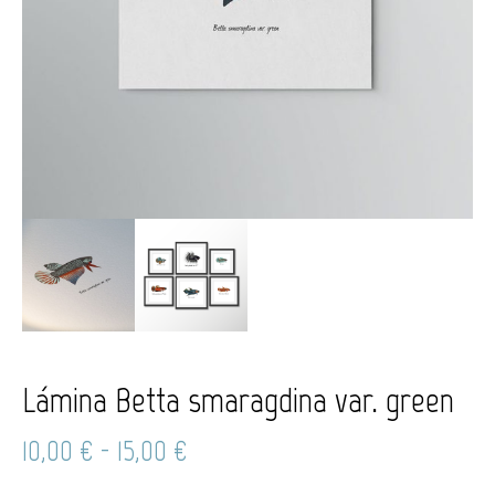
Lámina Betta smaragdina var. green
Rango
10,00
€
-
15,00
€
de