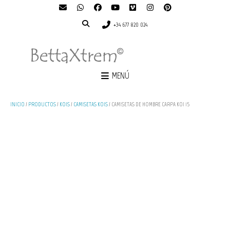
+34 677 820 024
MENÚ
INICIO
/
PRODUCTOS
/
KOIS
/
CAMISETAS KOIS
/ CAMISETAS DE HOMBRE CARPA KOI 15