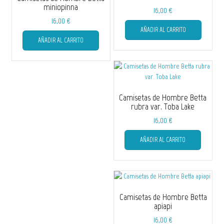
miniopinna
16,00
€
16,00
€
Este
AÑADIR AL CARRITO
Este
producto
AÑADIR AL CARRITO
producto
tiene
tiene
múltiple
múltiples
variantes
variantes.
Las
Las
opciones
opciones
se
Camisetas de Hombre Betta
se
pueden
rubra var. Toba Lake
pueden
elegir
16,00
€
elegir
en
Este
en
la
AÑADIR AL CARRITO
producto
la
página
tiene
página
de
múltiple
de
producto
variantes
producto
Las
opciones
Camisetas de Hombre Betta
se
apiapi
pueden
16,00
€