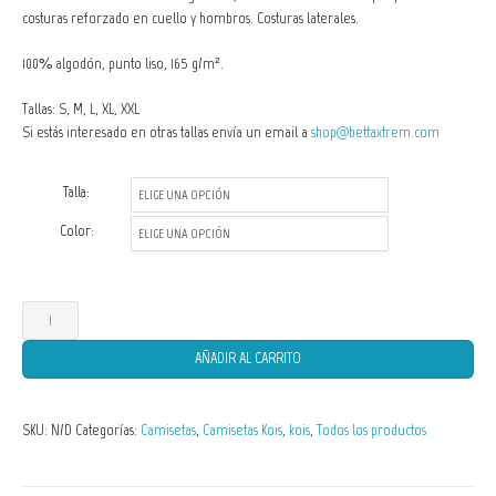
costuras reforzado en cuello y hombros. Costuras laterales.
100% algodón, punto liso, 165 g/m².
Tallas: S, M, L, XL, XXL
Si estás interesado en otras tallas envía un email a
shop@bettaxtrem.com
Talla:
Color:
Camisetas
de
AÑADIR AL CARRITO
Hombre
Carpa
SKU:
N/D
Categorías:
Camisetas
,
Camisetas Kois
,
kois
,
Todos los productos
Koi
15
cantidad